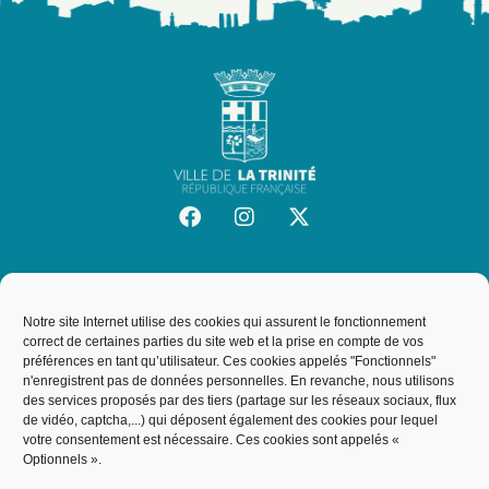
SITE OFFICIEL DE LA VILLE DE LA TRINITÉ
Mairie de la Trinité
Notre site Internet utilise des cookies qui assurent le fonctionnement
19, rue de l'Hôtel de Ville, 06340, La Trinité
correct de certaines parties du site web et la prise en compte de vos
préférences en tant qu’utilisateur. Ces cookies appelés "Fonctionnels"
n'enregistrent pas de données personnelles. En revanche, nous utilisons
des services proposés par des tiers (partage sur les réseaux sociaux, flux
NOUS CONTACTER
de vidéo, captcha,...) qui déposent également des cookies pour lequel
votre consentement est nécessaire. Ces cookies sont appelés «
04 93 27 64 00
Optionnels ».
service.courrier@villelt.fr