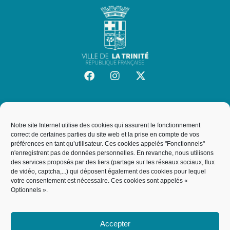
SITE OFFICIEL DE LA VILLE DE LA TRINITÉ
Mairie de la Trinité
Notre site Internet utilise des cookies qui assurent le fonctionnement
19, rue de l'Hôtel de Ville, 06340, La Trinité
correct de certaines parties du site web et la prise en compte de vos
préférences en tant qu’utilisateur. Ces cookies appelés "Fonctionnels"
n'enregistrent pas de données personnelles. En revanche, nous utilisons
des services proposés par des tiers (partage sur les réseaux sociaux, flux
NOUS CONTACTER
de vidéo, captcha,...) qui déposent également des cookies pour lequel
votre consentement est nécessaire. Ces cookies sont appelés «
04 93 27 64 00
Optionnels ».
service.courrier@villelt.fr
Accepter