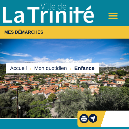
MES DÉMARCHES
Accueil
›
Mon quotidien
›
Enfance