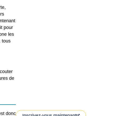
te,
ors
intenant
it pour
one les
, tous
écouter
ures de
est donc
Inscrivez-vous maintenant