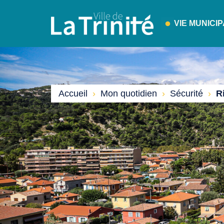
VIE MUNICI
Accueil
›
Mon quotidien
›
Sécurité
›
R