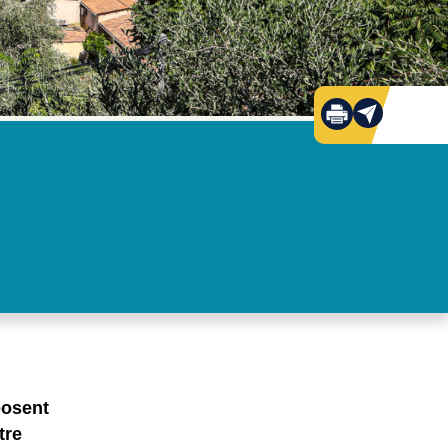
posent
tre