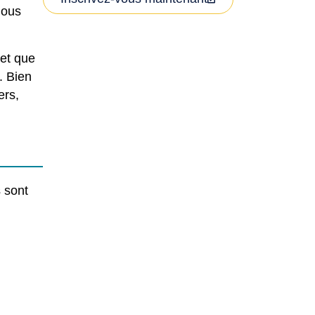
nous
 et que
. Bien
ers,
 sont