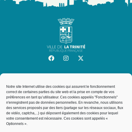
SITE OFFICIEL DE LA VILLE DE LA TRINITÉ
Mairie de la Trinité
Notre site Internet utilise des cookies qui assurent le fonctionnement
19, rue de l'Hôtel de Ville, 06340, La Trinité
correct de certaines parties du site web et la prise en compte de vos
préférences en tant qu’utilisateur. Ces cookies appelés "Fonctionnels"
n'enregistrent pas de données personnelles. En revanche, nous utilisons
des services proposés par des tiers (partage sur les réseaux sociaux, flux
NOUS CONTACTER
de vidéo, captcha,...) qui déposent également des cookies pour lequel
votre consentement est nécessaire. Ces cookies sont appelés «
04 93 27 64 00
Optionnels ».
service.courrier@villelt.fr