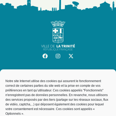
SITE OFFICIEL DE LA VILLE DE LA TRINITÉ
Mairie de la Trinité
Notre site Internet utilise des cookies qui assurent le fonctionnement
19, rue de l'Hôtel de Ville, 06340, La Trinité
correct de certaines parties du site web et la prise en compte de vos
préférences en tant qu’utilisateur. Ces cookies appelés "Fonctionnels"
n'enregistrent pas de données personnelles. En revanche, nous utilisons
des services proposés par des tiers (partage sur les réseaux sociaux, flux
NOUS CONTACTER
de vidéo, captcha,...) qui déposent également des cookies pour lequel
votre consentement est nécessaire. Ces cookies sont appelés «
04 93 27 64 00
Optionnels ».