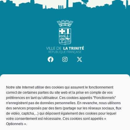
SITE OFFICIEL DE LA VILLE DE LA TRINITÉ
Mairie de la Trinité
Notre site Internet utilise des cookies qui assurent le fonctionnement
19, rue de l'Hôtel de Ville, 06340, La Trinité
correct de certaines parties du site web et la prise en compte de vos
préférences en tant qu’utilisateur. Ces cookies appelés "Fonctionnels"
n'enregistrent pas de données personnelles. En revanche, nous utilisons
des services proposés par des tiers (partage sur les réseaux sociaux, flux
NOUS CONTACTER
de vidéo, captcha,...) qui déposent également des cookies pour lequel
votre consentement est nécessaire. Ces cookies sont appelés «
04 93 27 64 00
Optionnels ».