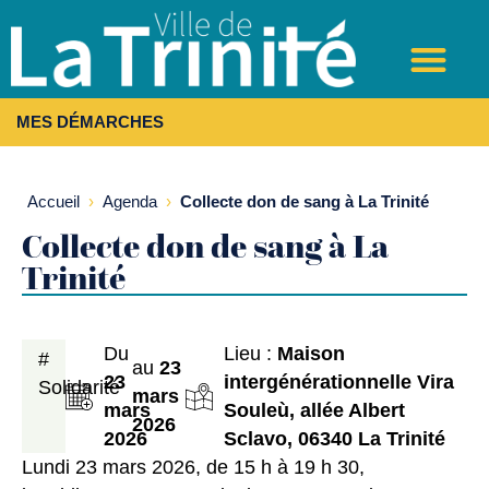
MES DÉMARCHES
Accueil
›
Agenda
›
Collecte don de sang à La Trinité
Collecte don de sang à La
Trinité
Du
Lieu :
Maison
#
au
23
23
intergénérationnelle Vira
Solidarité
mars
mars
Souleù, allée Albert
2026
2026
Sclavo, 06340 La Trinité
Lundi 23 mars 2026, de 15 h à 19 h 30,