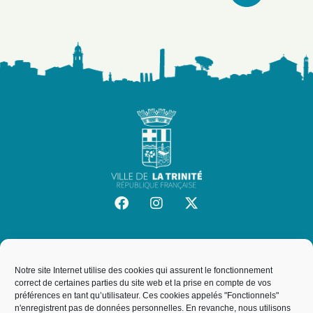
SITE OFFICIEL DE LA VILLE DE LA TRINITÉ
Mairie de la Trinité
Notre site Internet utilise des cookies qui assurent le fonctionnement
19, rue de l'Hôtel de Ville, 06340, La Trinité
correct de certaines parties du site web et la prise en compte de vos
préférences en tant qu’utilisateur. Ces cookies appelés "Fonctionnels"
n'enregistrent pas de données personnelles. En revanche, nous utilisons