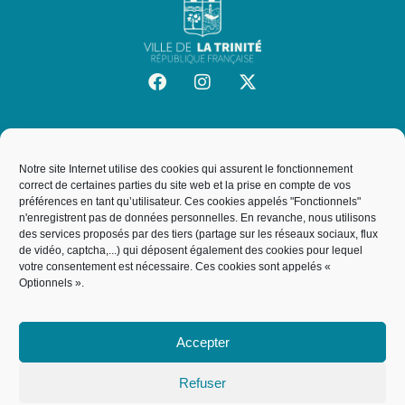
SITE OFFICIEL DE LA VILLE DE LA TRINITÉ
Mairie de la Trinité
Notre site Internet utilise des cookies qui assurent le fonctionnement
19, rue de l'Hôtel de Ville, 06340, La Trinité
correct de certaines parties du site web et la prise en compte de vos
préférences en tant qu’utilisateur. Ces cookies appelés "Fonctionnels"
n'enregistrent pas de données personnelles. En revanche, nous utilisons
des services proposés par des tiers (partage sur les réseaux sociaux, flux
NOUS CONTACTER
de vidéo, captcha,...) qui déposent également des cookies pour lequel
votre consentement est nécessaire. Ces cookies sont appelés «
04 93 27 64 00
Optionnels ».
service.courrier@villelt.fr
Accepter
Refuser
ACCUEIL
MENTIONS LÉGALES
POLITIQUE DE COOKIES
PLAN DU SITE