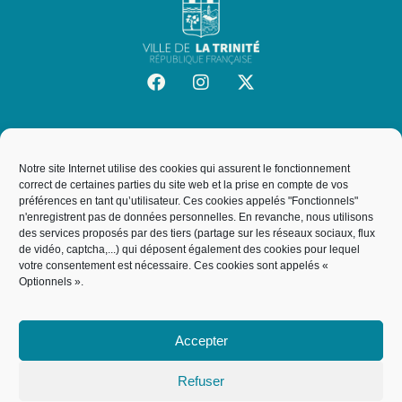
SITE OFFICIEL DE LA VILLE DE LA TRINITÉ
Mairie de la Trinité
Notre site Internet utilise des cookies qui assurent le fonctionnement
19, rue de l'Hôtel de Ville, 06340, La Trinité
correct de certaines parties du site web et la prise en compte de vos
préférences en tant qu’utilisateur. Ces cookies appelés "Fonctionnels"
n'enregistrent pas de données personnelles. En revanche, nous utilisons
des services proposés par des tiers (partage sur les réseaux sociaux, flux
NOUS CONTACTER
de vidéo, captcha,...) qui déposent également des cookies pour lequel
votre consentement est nécessaire. Ces cookies sont appelés «
04 93 27 64 00
Optionnels ».
service.courrier@villelt.fr
Accepter
Refuser
ACCUEIL
MENTIONS LÉGALES
POLITIQUE DE COOKIES