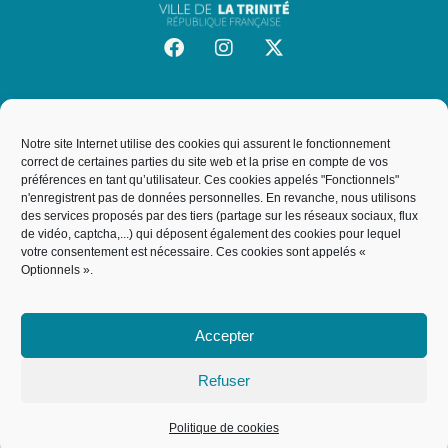
SITE OFFICIEL DE LA VILLE DE LA TRINITÉ
Mairie de la Trinité
Notre site Internet utilise des cookies qui assurent le fonctionnement
19, rue de l'Hôtel de Ville, 06340, La Trinité
correct de certaines parties du site web et la prise en compte de vos
préférences en tant qu’utilisateur. Ces cookies appelés "Fonctionnels"
n'enregistrent pas de données personnelles. En revanche, nous utilisons
des services proposés par des tiers (partage sur les réseaux sociaux, flux
NOUS CONTACTER
de vidéo, captcha,...) qui déposent également des cookies pour lequel
votre consentement est nécessaire. Ces cookies sont appelés «
04 93 27 64 00
Optionnels ».
service.courrier@villelt.fr
Accepter
Refuser
ACCUEIL
MENTIONS LÉGALES
POLITIQUE DE COOKIES
PLAN DU SITE
ACCESSIBILITÉ : PARTIELLEMENT CONFORME
Politique de cookies