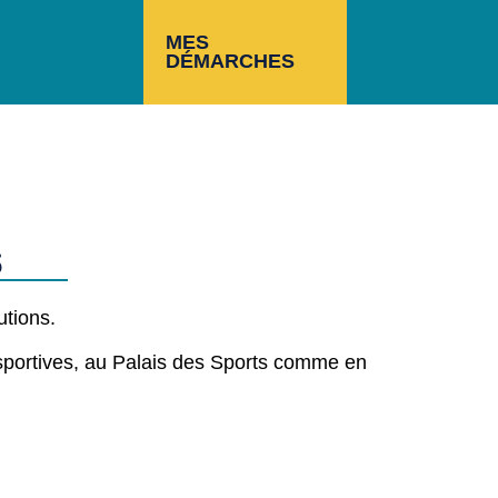
MES
DÉMARCHES
6
utions.
s sportives, au Palais des Sports comme en