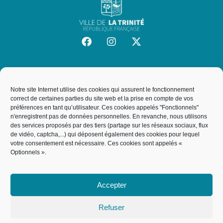
SITE OFFICIEL DE LA VILLE DE LA TRINITÉ
Mairie de la Trinité
Notre site Internet utilise des cookies qui assurent le fonctionnement
19, rue de l'Hôtel de Ville, 06340, La Trinité
correct de certaines parties du site web et la prise en compte de vos
préférences en tant qu’utilisateur. Ces cookies appelés "Fonctionnels"
n'enregistrent pas de données personnelles. En revanche, nous utilisons
des services proposés par des tiers (partage sur les réseaux sociaux, flux
NOUS CONTACTER
de vidéo, captcha,...) qui déposent également des cookies pour lequel
votre consentement est nécessaire. Ces cookies sont appelés «
04 93 27 64 00
Optionnels ».
service.courrier@villelt.fr
Accepter
Refuser
ACCUEIL
MENTIONS LÉGALES
POLITIQUE DE COOKIES
PLAN DU SITE