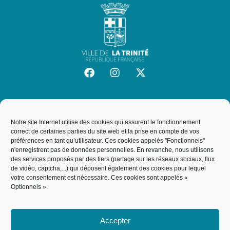
SITE OFFICIEL DE LA VILLE DE LA TRINITÉ
Mairie de la Trinité
Notre site Internet utilise des cookies qui assurent le fonctionnement
19, rue de l'Hôtel de Ville, 06340, La Trinité
correct de certaines parties du site web et la prise en compte de vos
préférences en tant qu’utilisateur. Ces cookies appelés "Fonctionnels"
n'enregistrent pas de données personnelles. En revanche, nous utilisons
des services proposés par des tiers (partage sur les réseaux sociaux, flux
NOUS CONTACTER
de vidéo, captcha,...) qui déposent également des cookies pour lequel
votre consentement est nécessaire. Ces cookies sont appelés «
04 93 27 64 00
Optionnels ».
service.courrier@villelt.fr
Accepter